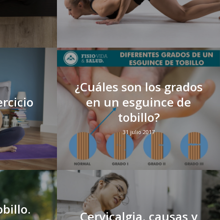
¿Cuáles son los grados
rcicio
en un esguince de
tobillo?
31 julio 2017
billo.
Cervicalgia, causas y