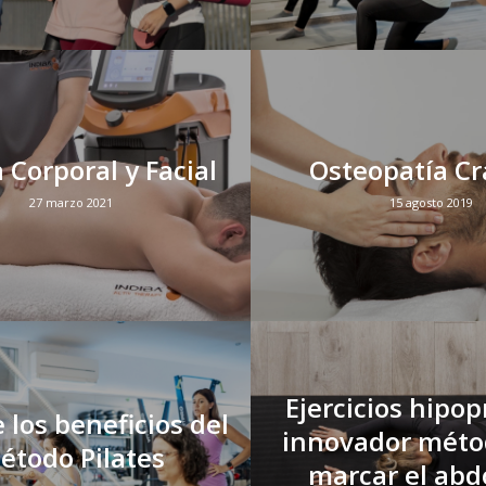
 Corporal y Facial
Osteopatía Cr
27 marzo 2021
15 agosto 2019
Ejercicios hipop
 los beneficios del
innovador méto
étodo Pilates
marcar el ab