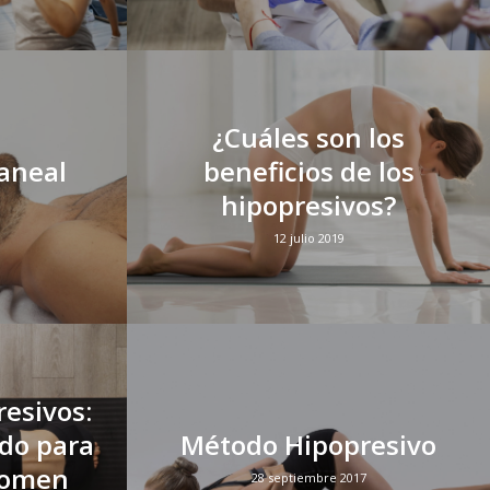
¿Cuáles son los
aneal
beneficios de los
hipopresivos?
12 julio 2019
resivos:
do para
Método Hipopresivo
domen
28 septiembre 2017