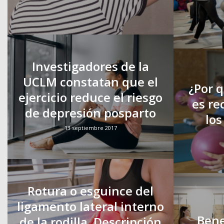
Investigadores de la
UCLM constatan que el
¿Por q
ejercicio reduce el riesgo
es r
de depresión posparto
los
13 septiembre 2017
Rotura o esguince del
ligamento lateral interno
Bene
de la rodilla. Descripción