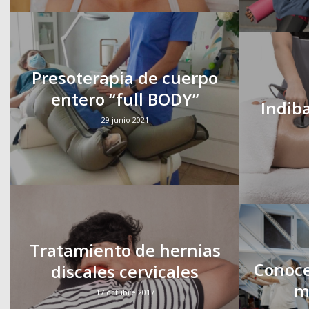
Presoterapia de cuerpo
entero “full BODY”
Indiba
29 junio 2021
Tratamiento de hernias
Conoce
discales cervicales
m
17 octubre 2017