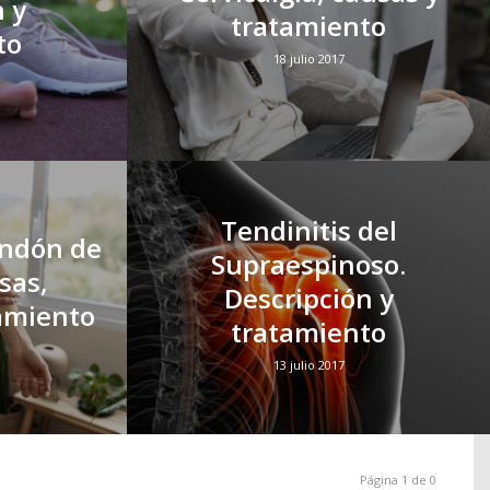
n y
tratamiento
to
18 julio 2017
Tendinitis del
endón de
Supraespinoso.
sas,
Descripción y
amiento
tratamiento
13 julio 2017
Página 1 de 0