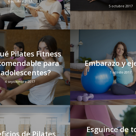
6 octubre 2017
5 octubre 2017
ué Pilates Fitness
ecomendable para
Embarazo y eje
 adolescentes?
1 agosto 2017
4 septiembre 2017
Esguince de to
ficios de Pilates