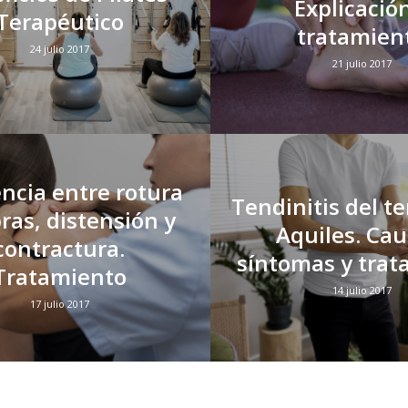
Explicació
Terapéutico
tratamien
24 julio 2017
21 julio 2017
encia entre rotura
Tendinitis del t
bras, distensión y
Aquiles. Cau
contractura.
síntomas y trat
Tratamiento
14 julio 2017
17 julio 2017