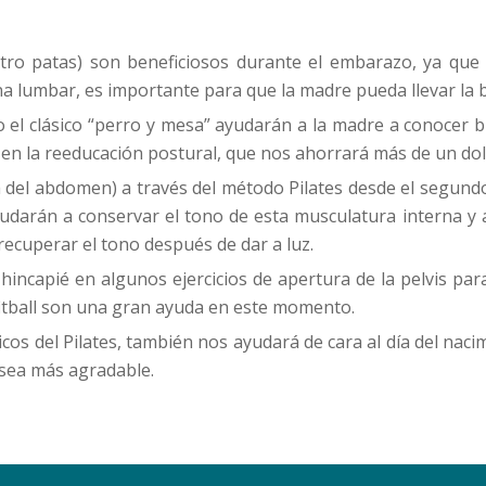
atro patas) son beneficiosos durante el embarazo, ya que 
ona lumbar, es importante para que la madre pueda llevar la 
 el clásico “perro y mesa” ayudarán a la madre a conocer bi
 en la reeducación postural, que nos ahorrará más de un dol
a del abdomen) a través del método Pilates desde el segundo
arán a conservar el tono de esta musculatura interna y a fa
recuperar el tono después de dar a luz.
 hincapié en algunos ejercicios de apertura de la pelvis p
e fitball son una gran ayuda en este momento.
sicos del Pilates, también nos ayudará de cara al día del naci
o sea más agradable.