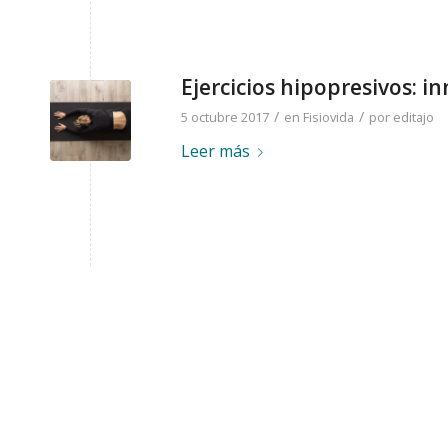
Ejercicios hipopresivos:
/
/
5 octubre 2017
en
Fisiovida
por
editajo
Leer más