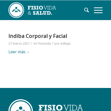
Indiba Corporal y Facial
/
/
27 marzo 2021
en
Fisiovida
por
editajo
Leer más