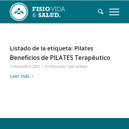
Listado de la etiqueta:
Pilates
Beneficios de PILATES Terapéutico
/
/
1 noviembre 2021
en
Fisiovida
por
editajo
Leer más